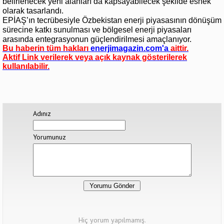
belirlenecek yeni alanları da kapsayabilecek şekilde esnek
olarak tasarlandı.
EPİAŞ’ın tecrübesiyle Özbekistan enerji piyasasının dönüşüm
sürecine katkı sunulması ve bölgesel enerji piyasaları
arasında entegrasyonun güçlendirilmesi amaçlanıyor.
Bu haberin tüm hakları
enerjimagazin.com
'a
aittir.
Aktif Link verilerek veya açık kaynak gösterilerek
kullanılabilir.
Adınız
Yorumunuz
Hiç yorum yapılmamış.