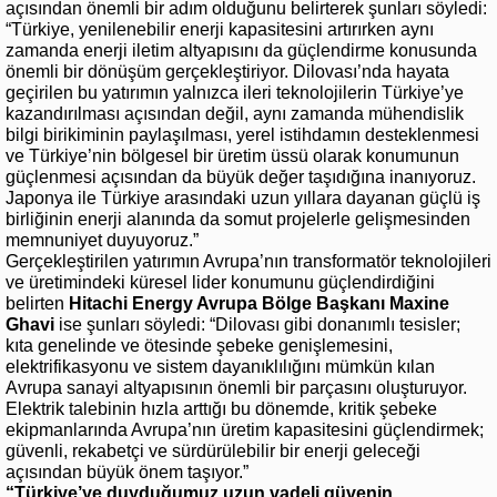
açısından önemli bir adım olduğunu belirterek şunları söyledi:
“Türkiye, yenilenebilir enerji kapasitesini artırırken aynı
zamanda enerji iletim altyapısını da güçlendirme konusunda
önemli bir dönüşüm gerçekleştiriyor. Dilovası’nda hayata
geçirilen bu yatırımın yalnızca ileri teknolojilerin Türkiye’ye
kazandırılması açısından değil, aynı zamanda mühendislik
bilgi birikiminin paylaşılması, yerel istihdamın desteklenmesi
ve Türkiye’nin bölgesel bir üretim üssü olarak konumunun
güçlenmesi açısından da büyük değer taşıdığına inanıyoruz.
Japonya ile Türkiye arasındaki uzun yıllara dayanan güçlü iş
birliğinin enerji alanında da somut projelerle gelişmesinden
memnuniyet duyuyoruz.”
Gerçekleştirilen yatırımın Avrupa’nın transformatör teknolojileri
ve üretimindeki küresel lider konumunu güçlendirdiğini
belirten
Hitachi Energy Avrupa Bölge Başkanı Maxine
Ghavi
ise şunları söyledi: “Dilovası gibi donanımlı tesisler;
kıta genelinde ve ötesinde şebeke genişlemesini,
elektrifikasyonu ve sistem dayanıklılığını mümkün kılan
Avrupa sanayi altyapısının önemli bir parçasını oluşturuyor.
Elektrik talebinin hızla arttığı bu dönemde, kritik şebeke
ekipmanlarında Avrupa’nın üretim kapasitesini güçlendirmek;
güvenli, rekabetçi ve sürdürülebilir bir enerji geleceği
açısından büyük önem taşıyor.”
“Türkiye’ye duyduğumuz uzun vadeli güvenin