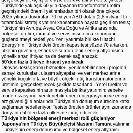
Türkiye’de yaklaşık 60 yıla dayanan transformatör üretim
geçmişindeki önemli yatırımlardan biri olarak öne çıkıyor.
2025 yılında duyurulan 70 milyon ABD doları (2,8 milyar TL)
tutarındaki stratejik yatırım kapsamında hayata geçirilen tesis;
Türkiye’nin Avrupa, Asya, Orta Doğu ve Afrika arasında
bölgesel üretim, ihracat ve servis üssü olma konumunu
güçlendirmeyi hedefliyor. Yeni yatırımla birlikte Hitachi
Energy’nin Türkiye’deki üretim kapasitesi yüzde 70 artarken,
ülkenin güvenilir, esnek ve sürdürülebilir enerji altyapısına
yönelik artan ihtiyacına da destek sağlanacak.
50’den fazla ülkeye ihracat yapılacak
Dilovası tesisi; kamu hizmetleri, yenilenebilir enerji projeleri,
sanayi kuruluşları, ulaşım altyapıları ve veri merkezlerine
yönelik küçük, orta ve büyük ölçekli güç transformatörlerinin
üretimini gerçekleştirecek şekilde tasarlandı. Yerel üretim ve
servis kapasitesinin artırılmasıyla birlikte yatırımın; şebeke
modernizasyonu, yenilenebilir enerji entegrasyonu ve enerji
arz güvenliği alanlarında Türkiye’nin dönüşüm sürecine katkı
sağlaması hedefleniyor. Tesiste üretilen ürünler aynı zamanda
dünyanın 50’den fazla ülkesine ihraç edilecek.
Türkiye’nin bölgesel enerji merkezi rolü güçleniyor
Japonya’nın Türkiye Büyükelçisi Masami Tamura
yatırımın
Türkiye’nin enerji dönüşümü ve bölgesel enerji altyapısı