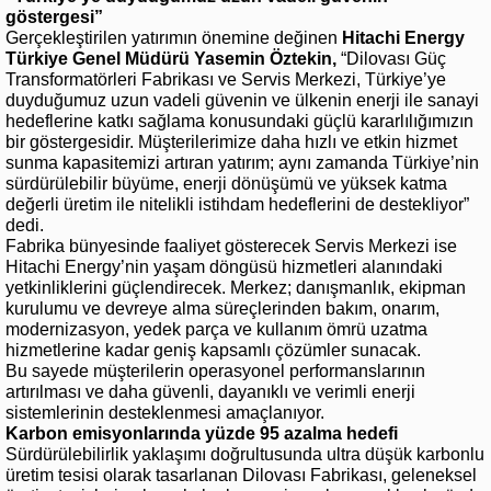
göstergesi”
Gerçekleştirilen yatırımın önemine değinen
Hitachi Energy
Türkiye Genel Müdürü Yasemin Öztekin,
“Dilovası Güç
Transformatörleri Fabrikası ve Servis Merkezi, Türkiye’ye
duyduğumuz uzun vadeli güvenin ve ülkenin enerji ile sanayi
hedeflerine katkı sağlama konusundaki güçlü kararlılığımızın
bir göstergesidir. Müşterilerimize daha hızlı ve etkin hizmet
sunma kapasitemizi artıran yatırım; aynı zamanda Türkiye’nin
sürdürülebilir büyüme, enerji dönüşümü ve yüksek katma
değerli üretim ile nitelikli istihdam hedeflerini de destekliyor”
dedi.
Fabrika bünyesinde faaliyet gösterecek Servis Merkezi ise
Hitachi Energy’nin yaşam döngüsü hizmetleri alanındaki
yetkinliklerini güçlendirecek. Merkez; danışmanlık, ekipman
kurulumu ve devreye alma süreçlerinden bakım, onarım,
modernizasyon, yedek parça ve kullanım ömrü uzatma
hizmetlerine kadar geniş kapsamlı çözümler sunacak.
Bu sayede müşterilerin operasyonel performanslarının
artırılması ve daha güvenli, dayanıklı ve verimli enerji
sistemlerinin desteklenmesi amaçlanıyor.
Karbon emisyonlarında yüzde 95 azalma hedefi
Sürdürülebilirlik yaklaşımı doğrultusunda ultra düşük karbonlu
üretim tesisi olarak tasarlanan Dilovası Fabrikası, geleneksel