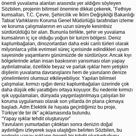
önemli yuvalama alanları arasında yer aldığını söyleyen
Sözbilen, projenin bilimsel önemine dikkat çekerek, "Fethiye
kumsalları, T.C. Çevre, Şehircilik ve İklim Değişikliği Bakanlığı
Tabiat Varlıklarını Koruma Genel Müdürlüğü tarafından izleme
ve koruma çalışmalarının en uzun süreyle kesintisiz
sürdürüldüğü bir alan. Bununla birlikte, şehir ve yuvalama
kumsalının iç içe olduğu yoğun bir turizm bölgesi. Deniz
kaplumbağaları, dinozorlardan daha eski canlı türleri olarak
milyonlarca yıllık evrimsel süreç içerisinde edindikleri uyum
sayesinde yaşamlarını günümüzde de sürdürüyor. Ancak kıyı
bölgelerinde artan insan baskısının yansıması olan yapay
aydınlatmalar, özellikle beyaz ve parlak ışıklar hem yetişkin
dişilerin yuvalama davranışlarını hem de yavruların denize
yönelimlerini olumsuz etkileyebiliyor. Yapılan bilimsel
çalışmalar, kırmızı ışığın deniz kaplumbağaları üzerinde çok
daha düşük etki yarattığını ortaya koyuyor. Bu nedenle kırmızı
ışık uygulamaları, dünyada yaygınlaştırılmaya çalışılan bir
koruma uygulaması olarak son yıllarda ön plana çıkmaya
başladı. Adm Elektrik ile hayata geçirdiğimiz bu proje,
Türkiye’de bir ilk” açıklamasında bulundu.
“Yapay ışıklar tehdit oluşturuyor”
Yavruların yumurtadan çıktıktan sonra denizin doğal
aydınlığını izleyerek suya ulaştığını belirten Sözbilen, bu
nedenle yapay ışıkların önemli bir tehdit oluşturduğunu