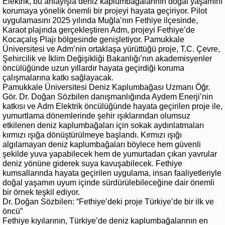
Elektrik, bu anlayışla deniz kaplumbağalarının doğal yaşamını
korumaya yönelik önemli bir projeyi hayata geçiriyor. Pilot
uygulamasını 2025 yılında Muğla’nın Fethiye ilçesinde,
Karaot plajında gerçekleştiren Adm, projeyi Fethiye’de
Kocaçalış Plajı bölgesinde genişletiyor. Pamukkale
Üniversitesi ve Adm’nin ortaklaşa yürüttüğü proje, T.C. Çevre,
Şehircilik ve İklim Değişikliği Bakanlığı’nın akademisyenler
öncülüğünde uzun yıllardır hayata geçirdiği koruma
çalışmalarına katkı sağlayacak.
Pamukkale Üniversitesi Deniz Kaplumbağası Uzmanı Öğr.
Gör. Dr. Doğan Sözbilen danışmanlığında Aydem Enerji’nin
katkısı ve Adm Elektrik öncülüğünde hayata geçirilen proje ile,
yumurtlama dönemlerinde şehir ışıklarından olumsuz
etkilenen deniz kaplumbağaları için sokak aydınlatmaları
kırmızı ışığa dönüştürülmeye başlandı. Kırmızı ışığı
algılamayan deniz kaplumbağaları böylece hem güvenli
şekilde yuva yapabilecek hem de yumurtadan çıkan yavrular
deniz yönüne giderek suya kavuşabilecek. Fethiye
kumsallarında hayata geçirilen uygulama, insan faaliyetleriyle
doğal yaşamın uyum içinde sürdürülebileceğine dair önemli
bir örnek teşkil ediyor.
Dr. Doğan Sözbilen: “Fethiye’deki proje Türkiye’de bir ilk ve
öncü”
Fethiye kıyılarının, Türkiye’de deniz kaplumbağalarının en