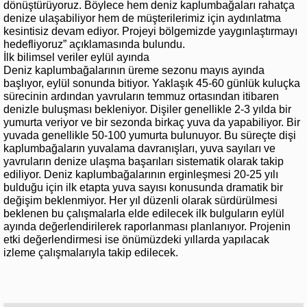
dönüştürüyoruz. Böylece hem deniz kaplumbağaları rahatça
denize ulaşabiliyor hem de müşterilerimiz için aydınlatma
kesintisiz devam ediyor. Projeyi bölgemizde yaygınlaştırmayı
hedefliyoruz” açıklamasında bulundu.
İlk bilimsel veriler eylül ayında
Deniz kaplumbağalarının üreme sezonu mayıs ayında
başlıyor, eylül sonunda bitiyor. Yaklaşık 45-60 günlük kuluçka
sürecinin ardından yavruların temmuz ortasından itibaren
denizle buluşması bekleniyor. Dişiler genellikle 2-3 yılda bir
yumurta veriyor ve bir sezonda birkaç yuva da yapabiliyor. Bir
yuvada genellikle 50-100 yumurta bulunuyor. Bu süreçte dişi
kaplumbağaların yuvalama davranışları, yuva sayıları ve
yavruların denize ulaşma başarıları sistematik olarak takip
ediliyor. Deniz kaplumbağalarının erginleşmesi 20-25 yılı
bulduğu için ilk etapta yuva sayısı konusunda dramatik bir
değişim beklenmiyor. Her yıl düzenli olarak sürdürülmesi
beklenen bu çalışmalarla elde edilecek ilk bulguların eylül
ayında değerlendirilerek raporlanması planlanıyor. Projenin
etki değerlendirmesi ise önümüzdeki yıllarda yapılacak
izleme çalışmalarıyla takip edilecek.