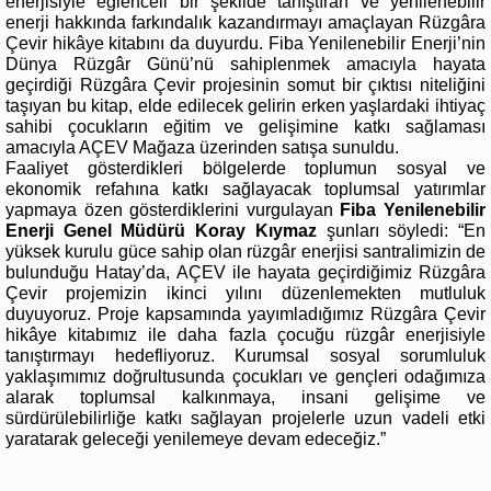
enerjisiyle eğlenceli bir şekilde tanıştıran ve yenilenebilir
enerji hakkında farkındalık kazandırmayı amaçlayan Rüzgâra
Çevir hikâye kitabını da duyurdu. Fiba Yenilenebilir Enerji’nin
Dünya Rüzgâr Günü’nü sahiplenmek amacıyla hayata
geçirdiği Rüzgâra Çevir projesinin somut bir çıktısı niteliğini
taşıyan bu kitap, elde edilecek gelirin erken yaşlardaki ihtiyaç
sahibi çocukların eğitim ve gelişimine katkı sağlaması
amacıyla AÇEV Mağaza üzerinden satışa sunuldu.
Faaliyet gösterdikleri bölgelerde toplumun sosyal ve
ekonomik refahına katkı sağlayacak toplumsal yatırımlar
yapmaya özen gösterdiklerini vurgulayan
Fiba Yenilenebilir
Enerji Genel Müdürü Koray Kıymaz
şunları söyledi: “En
yüksek kurulu güce sahip olan rüzgâr enerjisi santralimizin de
bulunduğu Hatay’da, AÇEV ile hayata geçirdiğimiz Rüzgâra
Çevir projemizin ikinci yılını düzenlemekten mutluluk
duyuyoruz. Proje kapsamında yayımladığımız Rüzgâra Çevir
hikâye kitabımız ile daha fazla çocuğu rüzgâr enerjisiyle
tanıştırmayı hedefliyoruz. Kurumsal sosyal sorumluluk
yaklaşımımız doğrultusunda çocukları ve gençleri odağımıza
alarak toplumsal kalkınmaya, insani gelişime ve
sürdürülebilirliğe katkı sağlayan projelerle uzun vadeli etki
yaratarak geleceği yenilemeye devam edeceğiz.”