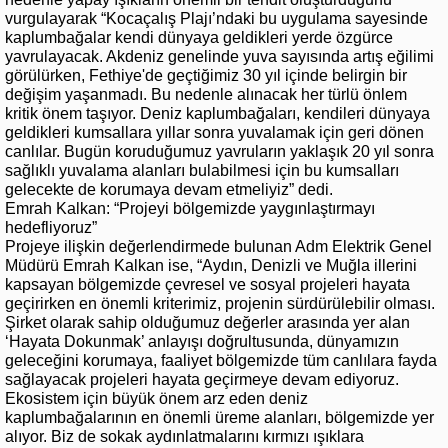
vurgulayarak “Kocaçalış Plajı’ndaki bu uygulama sayesinde
kaplumbağalar kendi dünyaya geldikleri yerde özgürce
yavrulayacak. Akdeniz genelinde yuva sayısında artış eğilimi
görülürken, Fethiye'de geçtiğimiz 30 yıl içinde belirgin bir
değişim yaşanmadı. Bu nedenle alınacak her türlü önlem
kritik önem taşıyor. Deniz kaplumbağaları, kendileri dünyaya
geldikleri kumsallara yıllar sonra yuvalamak için geri dönen
canlılar. Bugün koruduğumuz yavruların yaklaşık 20 yıl sonra
sağlıklı yuvalama alanları bulabilmesi için bu kumsalları
gelecekte de korumaya devam etmeliyiz” dedi.
Emrah Kalkan: “Projeyi bölgemizde yaygınlaştırmayı
hedefliyoruz”
Projeye ilişkin değerlendirmede bulunan Adm Elektrik Genel
Müdürü Emrah Kalkan ise, “Aydın, Denizli ve Muğla illerini
kapsayan bölgemizde çevresel ve sosyal projeleri hayata
geçirirken en önemli kriterimiz, projenin sürdürülebilir olması.
Şirket olarak sahip olduğumuz değerler arasında yer alan
‘Hayata Dokunmak’ anlayışı doğrultusunda, dünyamızın
geleceğini korumaya, faaliyet bölgemizde tüm canlılara fayda
sağlayacak projeleri hayata geçirmeye devam ediyoruz.
Ekosistem için büyük önem arz eden deniz
kaplumbağalarının en önemli üreme alanları, bölgemizde yer
alıyor. Biz de sokak aydınlatmalarını kırmızı ışıklara