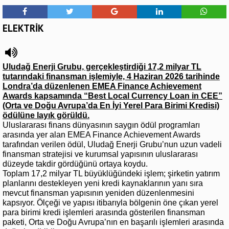
ELEKTRİK
Uludağ Enerji Grubu, gerçekleştirdiği 17,2 milyar TL
tutarındaki finansman işlemiyle, 4 Haziran 2026 tarihinde
Londra’da düzenlenen EMEA Finance Achievement
Awards kapsamında “Best Local Currency Loan in CEE”
(Orta ve Doğu Avrupa’da En İyi Yerel Para Birimi Kredisi)
ödülüne layık görüldü.
Uluslararası finans dünyasının saygın ödül programları
arasında yer alan EMEA Finance Achievement Awards
tarafından verilen ödül, Uludağ Enerji Grubu’nun uzun vadeli
finansman stratejisi ve kurumsal yapısının uluslararası
düzeyde takdir gördüğünü ortaya koydu.
Toplam 17,2 milyar TL büyüklüğündeki işlem; şirketin yatırım
planlarını destekleyen yeni kredi kaynaklarının yanı sıra
mevcut finansman yapısının yeniden düzenlenmesini
kapsıyor. Ölçeği ve yapısı itibarıyla bölgenin öne çıkan yerel
para birimi kredi işlemleri arasında gösterilen finansman
paketi, Orta ve Doğu Avrupa’nın en başarılı işlemleri arasında