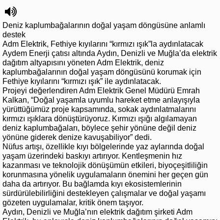
Deniz kaplumbağalarının doğal yaşam döngüsüne anlamlı
destek
Adm Elektrik, Fethiye kıyılarını “kırmızı ışık”la aydınlatacak
Aydem Enerji çatısı altında Aydın, Denizli ve Muğla’da elektrik
dağıtım altyapısını yöneten Adm Elektrik, deniz
kaplumbağalarının doğal yaşam döngüsünü korumak için
Fethiye kıyılarını “kırmızı ışık” ile aydınlatacak.
Projeyi değerlendiren Adm Elektrik Genel Müdürü Emrah
Kalkan, “Doğal yaşamla uyumlu hareket etme anlayışıyla
yürüttüğümüz proje kapsamında, sokak aydınlatmalarını
kırmızı ışıklara dönüştürüyoruz. Kırmızı ışığı algılamayan
deniz kaplumbağaları, böylece şehir yönüne değil deniz
yönüne giderek denize kavuşabiliyor” dedi.
Nüfus artışı, özellikle kıyı bölgelerinde yaz aylarında doğal
yaşam üzerindeki baskıyı artırıyor. Kentleşmenin hız
kazanması ve teknolojik dönüşümün etkileri, biyoçeşitliliğin
korunmasına yönelik uygulamaların önemini her geçen gün
daha da artırıyor. Bu bağlamda kıyı ekosistemlerinin
sürdürülebilirliğini destekleyen çalışmalar ve doğal yaşamı
gözeten uygulamalar, kritik önem taşıyor.
Aydın, Denizli ve Muğla’nın elektrik dağıtım şirketi Adm