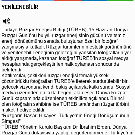
YENİLENEBİLİR
Türkiye Rüzgar Enerjisi Birliği (TÜREB), 15 Haziran Dünya
Rüzgar Günü’nü bu yıl, rüzgar enerjisinin gücünü ve temiz
enerji dönüşümünü sanatla buluşturan özel bir fotoğraf
yarışmasıyla kutladı. Rüzgar türbinlerinin estetik görünümünü
ve yenilenebilir enerjinin geleceğini yansıtan fotoğrafların yer
aldığı yarışmada, kazanan fotoğraf TÜREB’in sosyal medya
hesaplarında gerçekleştirilen halk oylaması sonucunda
belirlendi.
Katılımcılar, çektikleri rüzgar enerjisi temalı yüksek
çözünürlüklü fotoğrafları TÜREB’e ileterek sürdürülebilir bir
gelecek vizyonuna kendi bakış açılarıyla katkı sundu. Sosyal
medya üzerinden en fazla beğeni alan eser, Dünya Rüzgar
Günü kapsamında düzenlenen etkinlikte açıklandı. Birinci
olan fotoğrafın sahibine ise TÜREB tarafından rüzgar türbini
maketi hediye edildi.
“Rüzgarın Başarı Hikayesi Türkiye’nin Enerji Dönüşümünün
Simgesi”
TÜREB Yönetim Kurulu Başkanı Dr. İbrahim Erden, Dünya
Rüzgar Günü dolayısıyla yaptığı değerlendirmede, Türkiye’nin