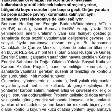
sahasındaki ot temizliği süreçlerinde kimyasallar
kullanılarak yürütülebilecek bakım süreçleri yerine,
bölgedeki koyun sürüleri işin başına geçti. Değer yaratan
bu proje sadece çevreyi korumakla kalmıyor, aynı
zamanda yerel ekonomiye de katkı sağlıyor.
Borusan Holding ve Energie Baden-Württemberg AG’nin
(EnBW) ortak girişimi Borusan EnBW Enerji, yüzde 100
yenilenebilir enerji üretiminin yanı sıra faaliyet gösterdiği
sahalarda doğa pozitif uygulamalar geliştirerek çevresel ve
sosyal fayda yaratmaya devam ediyor. Bu kapsamda
Çanakkale’de Çan ve Merkez ilçelerinde bulunan ülkemizin
en büyük RES-GES hibrit tesisi olan Saros Rüzgar ve Güneş
Enerjisi Santrali çalışanları tarafından hayata geçirilen “Güneş
Enerjisi Sahalarında Doğal Otlatma Yoluyla Sosyal Katkı ve
Karbon Azaltım Projesi”, panel verimliliğini korumak için
sahalarda yapılması gereken düzenli ot temizliği ve kontrolü
için sürdürülebilir bir model sunuyor.
Geleneksel yöntemlerde ot kontrolü, fosil yakıtlı ekipmanlar
veya kimyasal herbisitler kullanılarak gerçekleştiriliyor. Bu
yöntemler karbon salımı, maliyet artışı ve çevresel etkiler gibi
çeşitli sorunlar doğurabiliyor. Projenin geliştirdiği doğa temelli
yaklaşımla, güneş enerjisi sahasında kimyasallar kullanılarak
yapılan ot mücadelesi yerine kısmi bir mekanik biçmeye ek
olarak kontrollü koyun ve kuzu otlatma yöntemi uygulanmaya