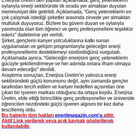
Enerjisa Üretim’den yapılan açıklamada, genç yeteneklerin
oylarıyla enerji sektöründe ilk sırada yer almaktan duyulan
memnuniyet dile getirildi. Açıklamada, “Genç yeteneklerin en
çok çalışmak istediği şirketler arasında zirvede yer almaktan
mutluluk duyuyoruz. Bizlere bu güveni duyan ve oylarıyla
yanımızda olan tüm öğrenci ve genç profesyonellere teşekkür
ederiz” ifadelerine yer verildi.
Şirket, gençlerin kariyer yolculuklarına katkı sunan
uygulamaları ve gelişim programlarıyla geleceğin enerji
profesyonellerini desteklemeyi sürdürdüğünü vurguladı.
Açıklamada ayrıca, “Geleceğin enerjisini genç yeteneklerin
gücüyle şekillendirmeye ve her adımda onlara ilham olmaya
devam edeceğiz” denildi.
Araştırma sonuçları, Enerjisa Üretim’in yalnızca enerji
sektöründeki güçlü konumunu değil, aynı zamanda gençler
tarafından tercih edilen ve kariyer hedefleri açısından öne
çıkan bir işveren markası olduğunu da ortaya koydu. Enerjisa
Üretim, elde ettiği birincilikle genç profesyoneller ve üniversite
öğrencileri nezdindeki güçlü işveren algısını bir kez daha
tescillemiş oldu.
Bu haberin tüm hakları
enerjimagazin.com
'a
aittir.
Aktif Link verilerek veya açık kaynak gösterilerek
kullanılabilir.