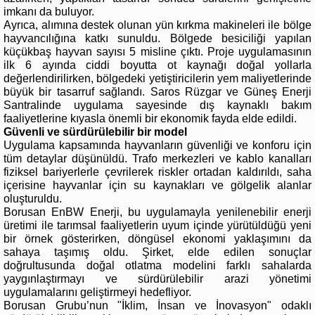
imkanı da buluyor.
Ayrıca, alımına destek olunan yün kırkma makineleri ile bölge
hayvancılığına katkı sunuldu. Bölgede besiciliği yapılan
küçükbaş hayvan sayısı 5 misline çıktı. Proje uygulamasının
ilk 6 ayında ciddi boyutta ot kaynağı doğal yollarla
değerlendirilirken, bölgedeki yetiştiricilerin yem maliyetlerinde
büyük bir tasarruf sağlandı. Saros Rüzgar ve Güneş Enerji
Santralinde uygulama sayesinde dış kaynaklı bakım
faaliyetlerine kıyasla önemli bir ekonomik fayda elde edildi.
Güvenli ve sürdürülebilir bir model
Uygulama kapsamında hayvanların güvenliği ve konforu için
tüm detaylar düşünüldü. Trafo merkezleri ve kablo kanalları
fiziksel bariyerlerle çevrilerek riskler ortadan kaldırıldı, saha
içerisine hayvanlar için su kaynakları ve gölgelik alanlar
oluşturuldu.
Borusan EnBW Enerji, bu uygulamayla yenilenebilir enerji
üretimi ile tarımsal faaliyetlerin uyum içinde yürütüldüğü yeni
bir örnek gösterirken, döngüsel ekonomi yaklaşımını da
sahaya taşımış oldu. Şirket, elde edilen sonuçlar
doğrultusunda doğal otlatma modelini farklı sahalarda
yaygınlaştırmayı ve sürdürülebilir arazi yönetimi
uygulamalarını geliştirmeyi hedefliyor.
Borusan Grubu’nun "İklim, İnsan ve İnovasyon" odaklı