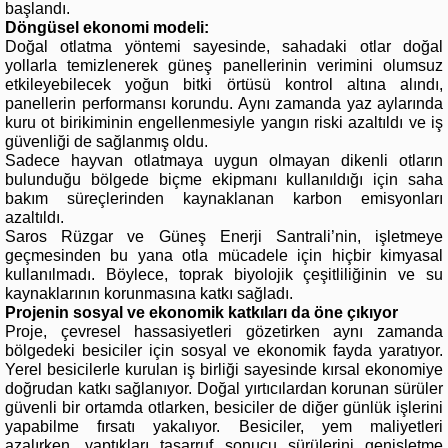
başlandı.
Döngüsel ekonomi modeli:
Doğal otlatma yöntemi sayesinde, sahadaki otlar doğal
yollarla temizlenerek güneş panellerinin verimini olumsuz
etkileyebilecek yoğun bitki örtüsü kontrol altına alındı,
panellerin performansı korundu. Aynı zamanda yaz aylarında
kuru ot birikiminin engellenmesiyle yangın riski azaltıldı ve iş
güvenliği de sağlanmış oldu.
Sadece hayvan otlatmaya uygun olmayan dikenli otların
bulunduğu bölgede biçme ekipmanı kullanıldığı için saha
bakım süreçlerinden kaynaklanan karbon emisyonları
azaltıldı.
Saros Rüzgar ve Güneş Enerji Santrali’nin, işletmeye
geçmesinden bu yana otla mücadele için hiçbir kimyasal
kullanılmadı. Böylece, toprak biyolojik çeşitliliğinin ve su
kaynaklarının korunmasına katkı sağladı.
Projenin sosyal ve ekonomik katkıları da öne çıkıyor
Proje, çevresel hassasiyetleri gözetirken aynı zamanda
bölgedeki besiciler için sosyal ve ekonomik fayda yaratıyor.
Yerel besicilerle kurulan iş birliği sayesinde kırsal ekonomiye
doğrudan katkı sağlanıyor. Doğal yırtıcılardan korunan sürüler
güvenli bir ortamda otlarken, besiciler de diğer günlük işlerini
yapabilme fırsatı yakalıyor. Besiciler, yem maliyetleri
azalırken, yaptıkları tasarruf sonucu sürülerini genişletme